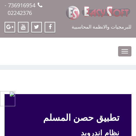
736916954 -
02242376
للبرمجيات والانظمة المحاسبية
Toggle
navigation
تطبيق حصن المسلم
نظام اندرويد